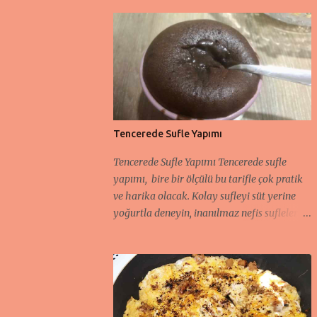
Tencerede Sufle Yapımı
Tencerede Sufle Yapımı Tencerede sufle
yapımı, bire bir ölçülü bu tarifle çok pratik
ve harika olacak. Kolay sufleyi süt yerine
yoğurtla deneyin, inanılmaz nefis sufleler
elde edeceksiniz. Acil misafirleriniz ve tatlı
krizleri için bu 6 kişilik sufle tarifini
kaçırmayın. Isıya dayanıklı orta boy
fincanlara ya da klasik sufle kaplarına
hazırlayabilirsiniz. Sufle için hangi
malzemeler gerekli? derseniz, buyurun