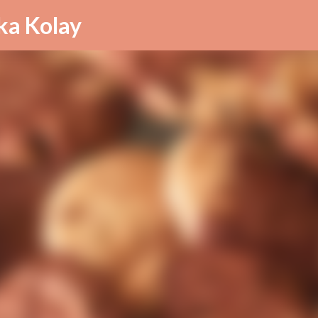
Ana içeriğe atla
ika Kolay