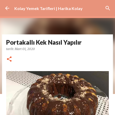
Ana içeriğe atla
Kolay Yemek Tarifleri | Harika Kolay
Portakallı Kek Nasıl Yapılır
tarih:
Mart 01, 2020