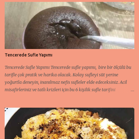
Tencerede Sufle Yapımı
Tencerede Sufle Yapımı Tencerede sufle yapımı, bire bir ölçülü bu
tarifle çok pratik ve harika olacak. Kolay sufleyi süt yerine
yoğurtla deneyin, inanılmaz nefis sufleler elde edeceksiniz. Acil
misafirleriniz ve tatlı krizleri için bu 6 kişilik sufle tarifini
kaçırmayın. Isıya dayanıklı orta boy fincanlara ya da klasik sufle
kaplarına hazırlayabilirsiniz. Sufle için hangi malzemeler gerekli?
derseniz, buyurun tarife: Tencerede Sufle Yapımı Tarifi İçin
Malzemeler Klasik çay bardağı ölüsü 100 ml 2 yumurta 1.5 çay
bardağı şeker 1 çay bardağı yoğurt sulu kısmı ile yarım çay
bardağı sıvı yağ ( ben zeytin yağı kullandım.) 2 çay bardağı un (