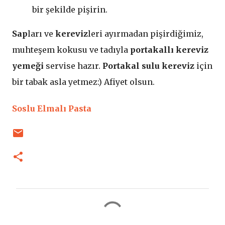
bir şekilde pişirin.
Sap
ları ve
kereviz
leri ayırmadan pişirdiğimiz,
muhteşem kokusu ve tadıyla
portakallı kereviz
yemeği
servise hazır.
Portakal sulu kereviz
için
bir tabak asla yetmez:) Afiyet olsun.
Soslu Elmalı Pasta
Y
o