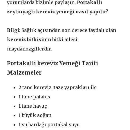
yorumlarda bizimle paylaşın.
Portakallı
zeytinyağlı kereviz yemeği
nasıl yapılır?
Bilgi:
Sağlık açısından son derece faydalı olan
kereviz bitkisi
nin bitki ailesi
maydanozgillerdir.
Portakallı kereviz Yemeği Tarifi
Malzemeler
2 tane kereviz, taze yaprakları ile
1 tane patates
1 tane havuç
1 büyük soğan
1 su bardağı portakal suyu