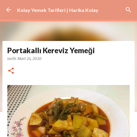
Ana içeriğe atla
Kolay Yemek Tarifleri | Harika Kolay
Portakallı Kereviz Yemeği
tarih:
Mart 24, 2020